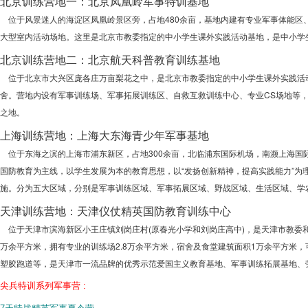
北京训练营地一：北京凤凰岭军事特训基地
位于风景迷人的海淀区凤凰岭景区旁，占地480余亩，基地内建有专业军事体能区、
大型室内活动场地。这里是北京市教委指定的中小学生课外实践活动基地，是中小学
北京训练营地二：北京航天科普教育训练基地
位于北京市大兴区庞各庄万亩梨花之中，是北京市教委指定的中小学生课外实践活动
舍。营地内设有军事训练场、军事拓展训练区、自救互救训练中心、专业CS场地等
之地。
上海训练营地：上海大东海青少年军事基地
位于东海之滨的上海市浦东新区，占地300余亩，北临浦东国际机场，南濒上海国
国防教育为主线，以学生发展为本的教育思想，以“发扬创新精神，提高实践能力”为理
施。分为五大区域，分别是军事训练区域、军事拓展区域、野战区域、生活区域、学
天津训练营地：天津仪仗精英国防教育训练中心
位于天津市滨海新区小王庄镇刘岗庄村(原春光小学和刘岗庄高中)，是天津市教委和
万余平方米，拥有专业的训练场2.8万余平方米，宿舍及食堂建筑面积1万余平方米，
塑胶跑道等，是天津市一流品牌的优秀示范爱国主义教育基地、军事训练拓展基地、
尖兵特训系列军事营 :